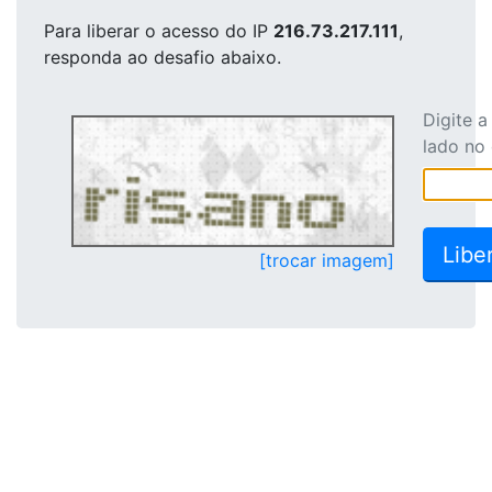
Para liberar o acesso
do IP
216.73.217.111
,
responda ao desafio abaixo.
Digite 
lado no
[trocar imagem]